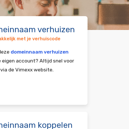
einnaam verhuizen
kkelijk met je verhuiscode
 deze
domeinnaam verhuizen
e eigen account? Altijd snel voor
 via de Vimexx website.
einnaam koppelen