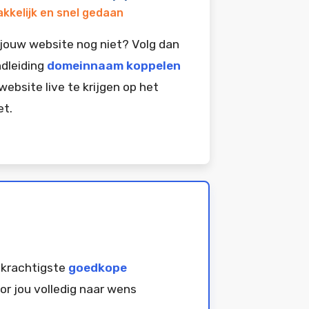
kkelijk en snel gedaan
jouw website nog niet? Volg dan
dleiding
domeinnaam koppelen
website live te krijgen op het
et.
 krachtigste
goedkope
or jou volledig naar wens